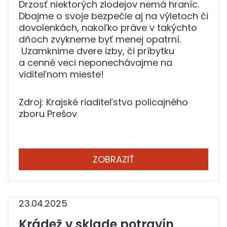
Drzosť niektorých zlodejov nemá hraníc.
Dbajme o svoje bezpečie aj na výletoch či
dovolenkách, nakoľko práve v takýchto
dňoch zvykneme byť menej opatrní.
Uzamknime dvere izby, či príbytku
a cenné veci neponechávajme na
viditeľnom mieste!
Zdroj: Krajské riaditeľstvo policajného
zboru Prešov
ZOBRAZIŤ
23.04.2025
Krádež v sklade potravín