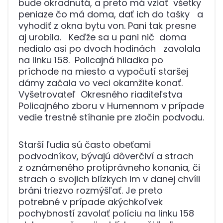
bude okradnutá, a preto má vziať všetky
peniaze čo má doma, dať ich do tašky a
vyhodiť z okna bytu von. Pani tak presne
aj urobila. Keďže sa u pani nič doma
nedialo asi po dvoch hodinách zavolala
na linku 158. Policajná hliadka po
príchode na miesto a vypočutí staršej
dámy začala vo veci okamžite konať.
Vyšetrovateľ Okresného riaditeľstva
Policajného zboru v Humennom v prípade
vedie trestné stíhanie pre zločin podvodu.
Starší ľudia sú často obeťami
podvodníkov, bývajú dôverčiví a strach
z oznámeného protiprávneho konania, či
strach o svojich blízkych im v danej chvíli
bráni triezvo rozmýšľať. Je preto
potrebné v prípade akýchkoľvek
pochybností zavolať políciu na linku 158