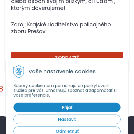
alebo aspoň svojim blízkym, či ľuďom ,
ktorým dôverujeme!
Zdroj: Krajské riaditeľstvo policajného
zboru Prešov
ZOBRAZIŤ
Vaše nastavenie cookies
Súbory cookie nám pomáhajú pri poskytovaní
8
9
10
11
12
13
služieb pre vás. Umožňujú spoznať a zapamätať si
vaše preferencie.
Prijať
Nastaviť
© 2026 Bývajme bezpečne o.z. •
tvorba eshopu cez
Odmietnuť