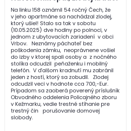
Na linku 158 oznámil 54 ročný Čech, že
v jeho apartmáne sa nachádzal zlodej,
ktorý ušiel! Stalo sa tak v sobotu
(10.05.2025) dve hodiny po polnoci, v
jednom z ubytovacích zariadení v obci
Vrbov. Neznámy páchateľ bez
poškodenia zámku, neoprávnene vošiel
do izby v ktorej spali osoby a z nočného
stolíka odcudzil peňaženku i mobilný
telefón. V ďalšom kradnutí mu zabránil
jeden z hostí, ktorý sa zobudil. Zlodej
odcudzil veci v hodnote cca 700,-Eur.
Prípadom sa zaoberá poverený príslušník
Obvodného oddelenia Policajného zboru
v Kežmarku, vedie trestné stíhanie pre
trestný čin porušovanie domovej
slobody.