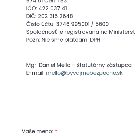
974 01 Čerín 83
IČO: 422 037 41
DIČ: 202 315 2648
Číslo účtu: 3746 995001 / 5600
Spoločnosť je registrovaná na Ministers
Pozn: Nie sme platcami DPH
Mgr. Daniel Mello – štatutárny zástupca
E-mail:
mello@byvajmebezpecne.sk
Vaše meno:
*