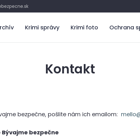
bezpecne.sk
rchív
Krimi správy
Krimi foto
Ochrana s
Kontakt
ývajme bezpečne, pošlite nám ich emailom:
mello
ie Bývajme bezpečne