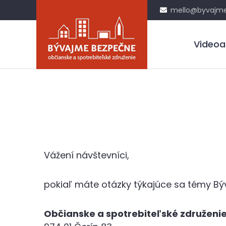
mello@byvajme
Videoa
Vážení návštevníci,
pokiaľ máte otázky týkajúce sa témy B
Občianske a spotrebiteľské združen