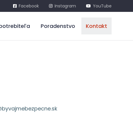
Facebook
Instagram
YouTube
potrebiteľa
Poradenstvo
Kontakt
@byvajmebezpecne.sk