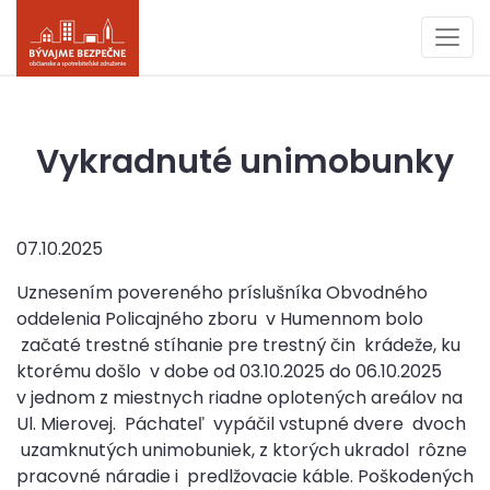
Vykradnuté unimobunky
07.10.2025
Uznesením povereného príslušníka Obvodného
oddelenia Policajného zboru v Humennom bolo
začaté trestné stíhanie pre trestný čin krádeže, ku
ktorému došlo v dobe od 03.10.2025 do 06.10.2025
v jednom z miestnych riadne oplotených areálov na
Ul. Mierovej. Páchateľ vypáčil vstupné dvere dvoch
uzamknutých unimobuniek, z ktorých ukradol rôzne
pracovné náradie i predlžovacie káble. Poškodených