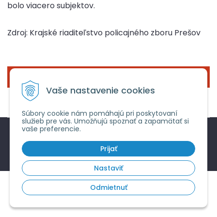
bolo viacero subjektov.
Zdroj: Krajské riaditeľstvo policajného zboru Prešov
« SPÄŤ
Vaše nastavenie cookies
Súbory cookie nám pomáhajú pri poskytovaní
služieb pre vás. Umožňujú spoznať a zapamätať si
vaše preferencie.
© 2026 Bývajme bezpečne o.z. •
tvorba eshopu cez
Prijať
UNIobchod
,
webhosting
spoločnosti
WEBYGROUP
Nastaviť
Odmietnuť