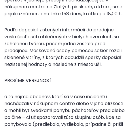
nákupnom centre na Zlatých pieskoch, o ktorej sme
prijali oznámenie na linke 158 dnes, krátko po 18,00 h.
Podľa doposiaľ zistených informácií do predajne
vošlo šesť osôb oblečených v bielych overaloch so
zahalenou tvárou, pričom jedna zostala pred
predajňou. Maskované osoby pomocou sekier rozbili
sklenené vitríny, z ktorých odcudzili šperky doposiaľ
nezistenej hodnoty a následne z miesta ušli.
PROSÍME VEREJNOSŤ
a to najmä občanov, ktorí sa v čase incidentu
nachádzali v nákupnom centre alebo v jeho blízkosti
a mohli byť svedkami pohybu páchateľov pred alebo
po čine – či už spozorovali túto skupinu osôb, kde sa
pohybovala (prezliekala, vyzliekala, prípadne či prišli