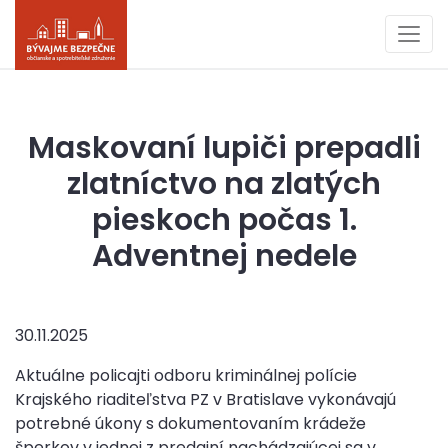
Maskovaní lupiči prepadli
zlatníctvo na zlatých
pieskoch počas 1.
Adventnej nedele
30.11.2025
Aktuálne policajti odboru kriminálnej polície
Krajského riaditeľstva PZ v Bratislave vykonávajú
potrebné úkony s dokumentovaním krádeže
šperkov v jednej z predajní nachádzajúcej sa v