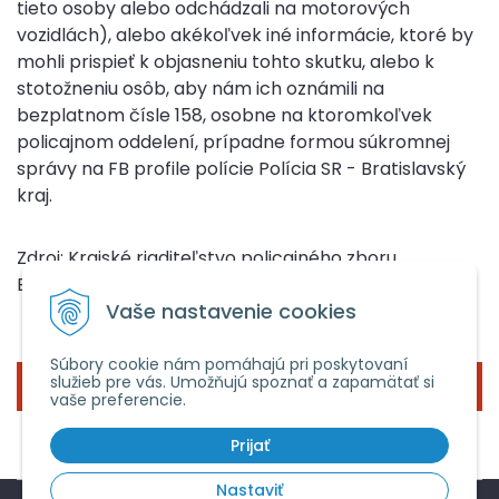
tieto osoby alebo odchádzali na motorových
vozidlách), alebo akékoľvek iné informácie, ktoré by
mohli prispieť k objasneniu tohto skutku, alebo k
stotožneniu osôb, aby nám ich oznámili na
bezplatnom čísle 158, osobne na ktoromkoľvek
policajnom oddelení, prípadne formou súkromnej
správy na FB profile polície Polícia SR - Bratislavský
kraj.
Zdroj: Krajské riaditeľstvo policajného zboru
Bratislava
Vaše nastavenie cookies
Súbory cookie nám pomáhajú pri poskytovaní
služieb pre vás. Umožňujú spoznať a zapamätať si
« SPÄŤ
vaše preferencie.
Prijať
Nastaviť