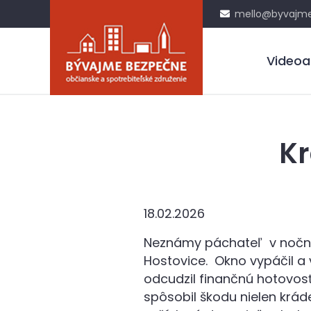
mello@byvajme
Videoa
K
18.02.2026
Neznámy páchateľ v nočnýc
Hostovice. Okno vypáčil a v
odcudzil finančnú hotovosť 
spôsobil škodu nielen krád