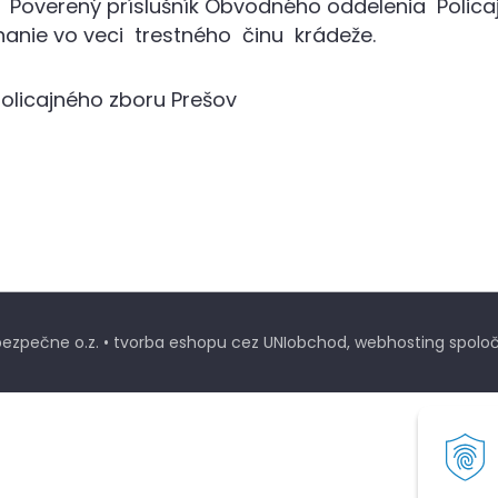
. Poverený príslušník Obvodného oddelenia Polica
íhanie vo veci trestného činu krádeže.
 policajného zboru Prešov
ezpečne o.z. •
tvorba eshopu cez UNIobchod
,
webhosting
spoloč