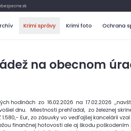
bezpecne.sk
rchív
Krimi správy
Krimi foto
Ochrana s
rádež na obecnom úra
h hodinách zo 16.02.2026 na 17.02.2026 ,,navští
ošiel dnu. Miestnosti prehľadal, zo železnej skrine,
1.580,- Eur, zo zásuvky vo vedľajšej kancelárii vza
ežou finančnej hotovosti ale aj škodu poškodením 