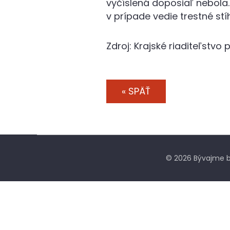
vyčíslená doposiaľ nebola
v prípade vedie trestné st
Zdroj: Krajské riaditeľstvo
« SPÄŤ
© 2026 Bývajme b