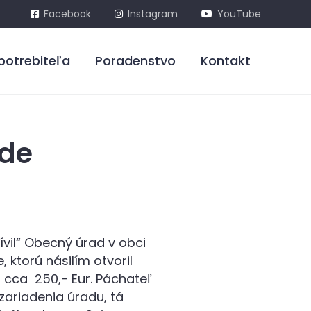
Facebook
Instagram
YouTube
potrebiteľa
Poradenstvo
Kontakt
de
vil“ Obecný úrad v obci
 ktorú násilím otvoril
l cca 250,- Eur. Páchateľ
zariadenia úradu, tá