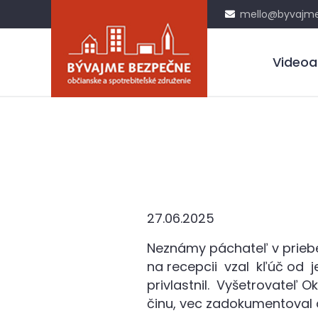
mello@byvajme
Videoa
27.06.2025
Neznámy páchateľ v priebe
na recepcii vzal kľúč od jed
privlastnil. Vyšetrovateľ 
činu, vec zadokumentoval 