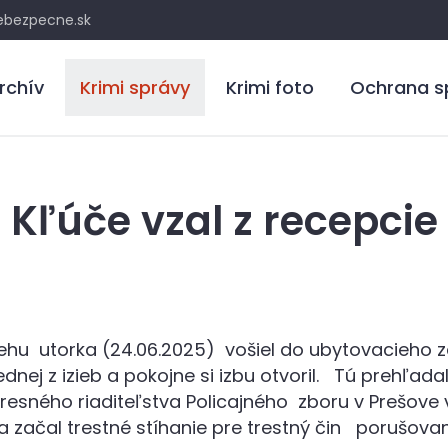
bezpecne.sk
rchív
Krimi správy
Krimi foto
Ochrana s
Kľúče vzal z recepcie
hu utorka (24.06.2025) vošiel do ubytovacieho zar
nej z izieb a pokojne si izbu otvoril. Tú prehľadal,
Okresného riaditeľstva Policajného zboru v Prešove
a začal trestné stíhanie pre trestný čin porušova