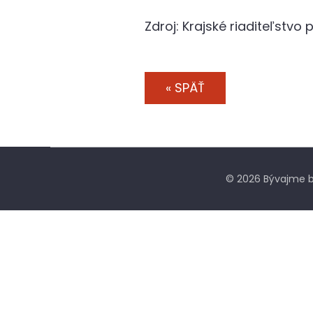
Zdroj: Krajské riaditeľstvo
« SPÄŤ
© 2026 Bývajme b