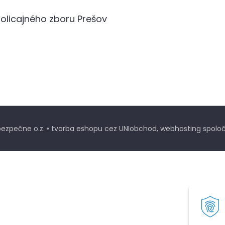
 policajného zboru Prešov
ezpečne o.z. •
tvorba eshopu cez UNIobchod
,
webhosting
spoloč