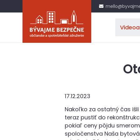
mello@byvajme
Videoa
Ot
17.12.2023
Nakoľko za ostatný čas iš
teraz pustiť do rekonštru
pokiaľ ceny pôjdu smerom d
spoločenstva Naša bytová 