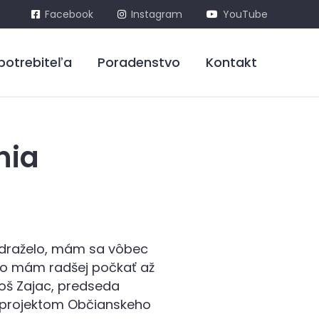
Facebook
Instagram
YouTube
potrebiteľa
Poradenstvo
Kontakt
nia
 zdraželo, mám sa vôbec
bo mám radšej počkať až
roš Zajac, predseda
e projektom Občianskeho