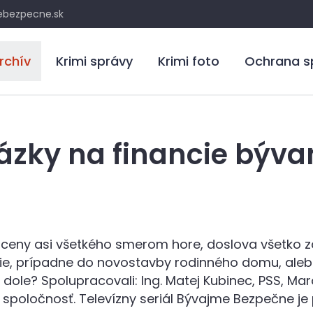
bezpecne.sk
rchív
Krimi správy
Krimi foto
Ochrana s
ázky na financie býva
li ceny asi všetkého smerom hore, doslova všetko
kcie, prípadne do novostavby rodinného domu, ale
ole? Spolupracovali: Ing. Matej Kubinec, PSS, Ma
spoločnosť. Televízny seriál Bývajme Bezpečne j