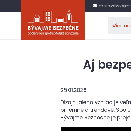
mello@byvajme
Videoa
Aj bezp
25.01.2026
Dizajn, alebo vzhľad je ve
príjemné a trendové. Spolup
Bývajme Bezpečne je proj