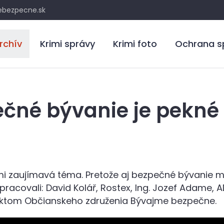
bezpecne.sk
rchív
Krimi správy
Krimi foto
Ochrana s
ečné bývanie je pekné
ľmi zaujímavá téma. Pretože aj bezpečné bývanie 
racovali: David Kolář, Rostex, Ing. Jozef Adame, AD
ektom Občianskeho združenia Bývajme bezpečne.